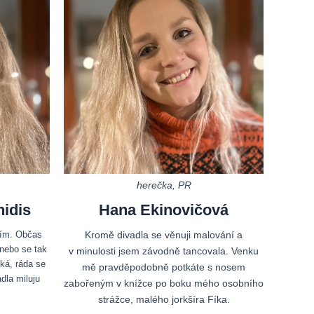
herečka, PR
idis
Hana Ekinovičová
mím. Občas
Kromě divadla se věnuji malování a
 nebo se tak
v minulosti jsem závodně tancovala. Venku
ká, ráda se
mě pravděpodobně potkáte s nosem
dla miluju
zabořeným v knížce po boku mého osobního
strážce, malého jorkšíra Fíka.