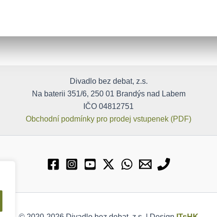
Divadlo bez debat, z.s.
Na baterii 351/6, 250 01 Brandýs nad Labem
IČO 04812751
Obchodní podmínky pro prodej vstupenek (PDF)
© 2020-2026 Divadlo bez debat, z.s. | Design
ITsHK