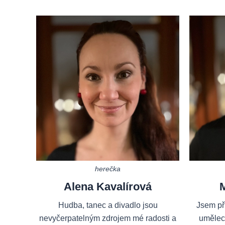
herečka
Alena Kavalírová
M
Hudba, tanec a divadlo jsou
Jsem pří
nevyčerpatelným zdrojem mé radosti a
umělec