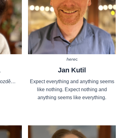
here
c
á
Jan Kutil
 pozdě…
Expect everything and anything seems
like nothing. Expect nothing and
anything seems like everything.