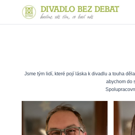
Přeskočit
na
obsah
Jsme tým lidí, které pojí láska k divadlu a touha dě
abychom do sv
Spolupracov