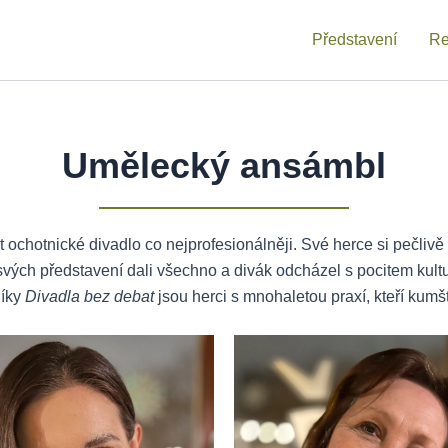
Představení
Re
Umělecký ansámbl
lat ochotnické divadlo co nejprofesionálněji. Své herce si pečl
ých představení dali všechno a divák odcházel s pocitem kultu
níky
Divadla bez debat
jsou herci s mnohaletou praxí, kteří kumš