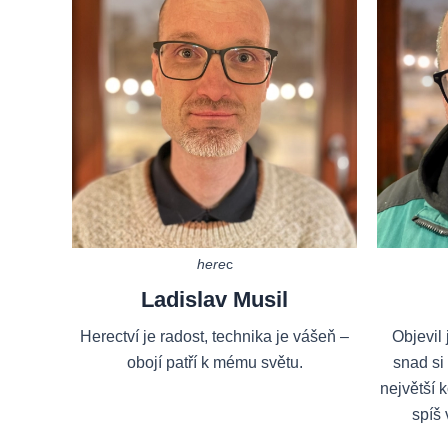
here
c
Ladislav Musil
Herectví je radost, technika je vášeň –
Objevil 
obojí patří k mému světu.
snad si
největší 
spíš 