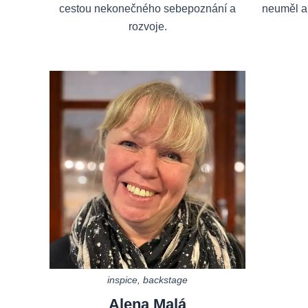
cestou nekonečného sebepoznání a
neuměl a 
rozvoje.
inspice, backstage
Alena Malá