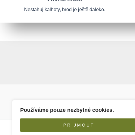
Nestahuj kalhoty, brod je ještě daleko.
Používáme pouze nezbytné cookies.
P Ř I J M O U T