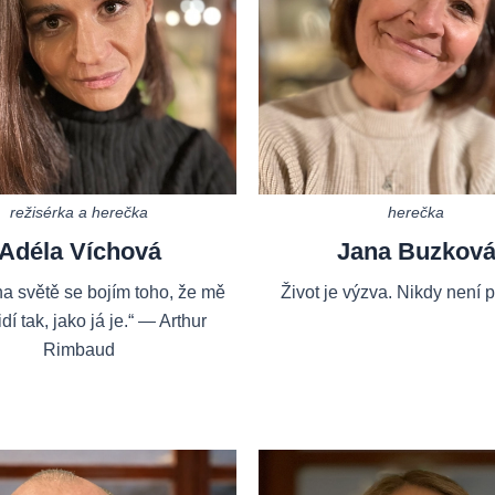
režisérka a herečka
herečka
Adéla Víchová
Jana Buzkov
na světě se bojím toho, že mě
Život je výzva. Nikdy není
idí tak, jako já je.“ — Arthur
Rimbaud