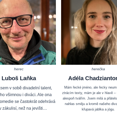
herec
herečka
Luboš Laňka
Adéla Chadzianton
Mám řecké jméno, ale řecky neu
jsem v sobě divadelní talent,
ztrácím texty, mám je ale v hlavě –
 ho všimnou i diváci. Ale ona
alespoň tvářím. Jsem milá a přátels
komedie se častokrát odehrává
nahlas směju a kromě našeho diva
v zákulisí, než na jevišti…
křupavá jablka a jógu.