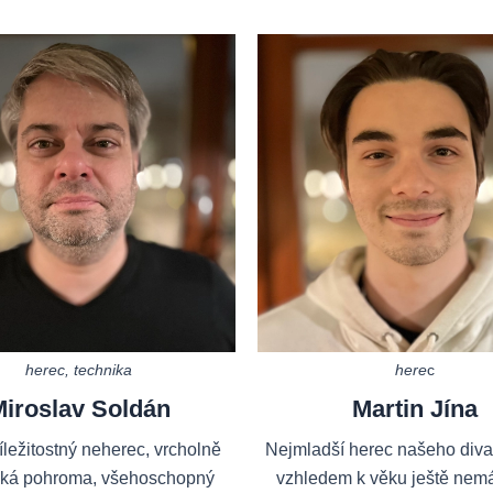
herec, technika
here
c
iroslav Soldán
Martin Jína
ležitostný neherec, vrcholně
Nejmladší herec našeho divad
ká pohroma, všehoschopný
vzhledem k věku ještě nemá