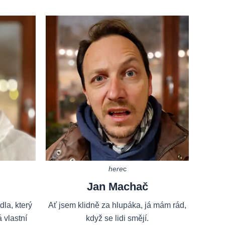
here
c
Jan Machač
la, který
Ať jsem klidně za hlupáka, já mám rád,
 vlastní
když se lidi smějí.