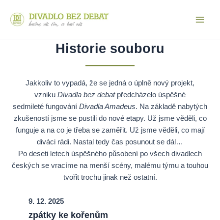
Přeskočit
na
Main
obsah
Historie souboru
Men
Jakkoliv to vypadá, že se jedná o úplně nový projekt,
vzniku
Divadla bez debat
předcházelo úspěšné
sedmileté fungování
Divadla Amadeus
. Na základě nabytých
zkušeností jsme se pustili do nové etapy. Už jsme věděli, co
funguje a na co je třeba se zaměřit. Už jsme věděli, co mají
diváci rádi. Nastal tedy čas posunout se dál…
Po deseti letech úspěšného působení po všech divadlech
českých se vracíme na menší scény, malému týmu a touhou
tvořit trochu jinak než ostatní.
9. 12. 2025
zpátky ke kořenům