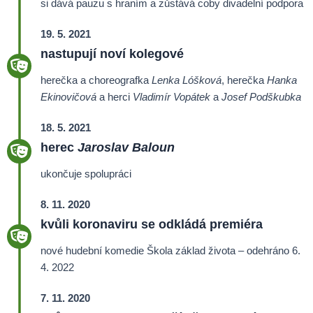
si dává pauzu s hraním a zůstává coby divadelní podpora
19. 5. 2021
nastupují noví kolegové
herečka a choreografka
Lenka Lóšková
, herečka
Hanka
Ekinovičová
a herci
Vladimír Vopátek
a
Josef Podškubka
18. 5. 2021
herec
Jaroslav Baloun
ukončuje spolupráci
8. 11. 2020
kvůli koronaviru se odkládá premiéra
nové hudební komedie Škola základ života – odehráno 6.
4. 2022
7. 11. 2020